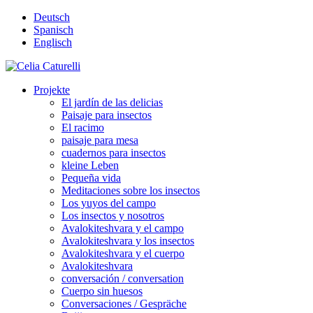
Deutsch
Spanisch
Englisch
Projekte
El jardín de las delicias
Paisaje para insectos
El racimo
paisaje para mesa
cuadernos para insectos
kleine Leben
Pequeña vida
Meditaciones sobre los insectos
Los yuyos del campo
Los insectos y nosotros
Avalokiteshvara y el campo
Avalokiteshvara y los insectos
Avalokiteshvara y el cuerpo
Avalokiteshvara
conversación / conversation
Cuerpo sin huesos
Conversaciones / Gespräche