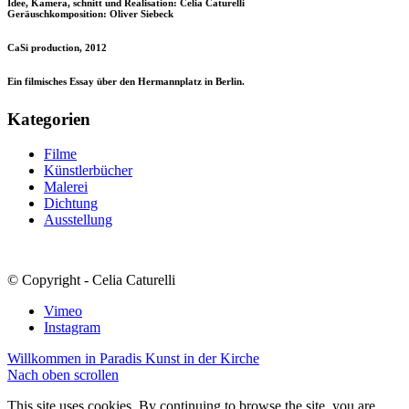
Idee, Kamera, schnitt und Realisation: Celia Caturelli
Geräuschkomposition: Oliver Siebeck
CaSi production, 2012
Ein filmisches Essay über den Hermannplatz in Berlin.
Kategorien
Filme
Künstlerbücher
Malerei
Dichtung
Ausstellung
© Copyright - Celia Caturelli
Vimeo
Instagram
Willkommen in Paradis
Kunst in der Kirche
Nach oben scrollen
This site uses cookies. By continuing to browse the site, you are