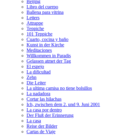
Beijing
Libro del cuerpo
Ballena para vitrina
Letters
Attrappe
Teppiche
101 Teppiche
Cuarto, cocina y baño
Kunst in der Kirche
Meditaciones
Willkommen in Paradis
Gelassen atmet der Tag
El espejo
La dificultad
Zehn
Die Leiter
La ultima camisa no tiene bolsillos
La nadadora
Cortar las hilachas
Ich, zwischen dem 2. und 9. Juni 2001
La casa por dentro
Der Fluß der Erinnerung
La casa
Reise der Bilder
Cartas de Viaje