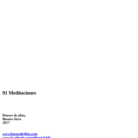
91 Meditaciones
Huesos de jibia,
Buenos Aires
2017
www.huesosdejibia.com
www.facebook.com/editorial.hdj