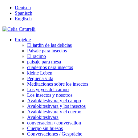
Deutsch
Spanisch
Englisch
Projekte
El jardín de las delicias
Paisaje para insectos
El racimo
paisaje para mesa
cuadernos para insectos
kleine Leben
Pequeña vida
Meditaciones sobre los insectos
Los yuyos del campo
Los insectos y nosotros
Avalokiteshvara y el campo
Avalokiteshvara y los insectos
Avalokiteshvara y el cuerpo
Avalokiteshvara
conversación / conversation
Cuerpo sin huesos
Conversaciones / Gespräche