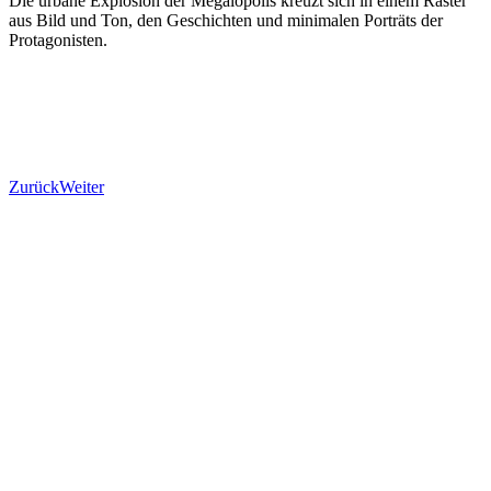
Die urbane Explosion der Megalopolis kreuzt sich in einem Raster
aus Bild und Ton, den Geschichten und minimalen Porträts der
Protagonisten.
Zurück
Weiter